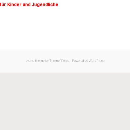
ür Kinder und Jugendliche
evolve
theme by Theme4Press - Powered by
WordPress